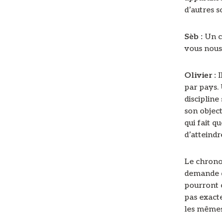
d’autres s
Sèb :
Un c
vous nous 
Olivier :
I
par pays.
discipline
son object
qui fait 
d’atteindr
Le chrono,
demande de
pourront 
pas exact
les mêmes