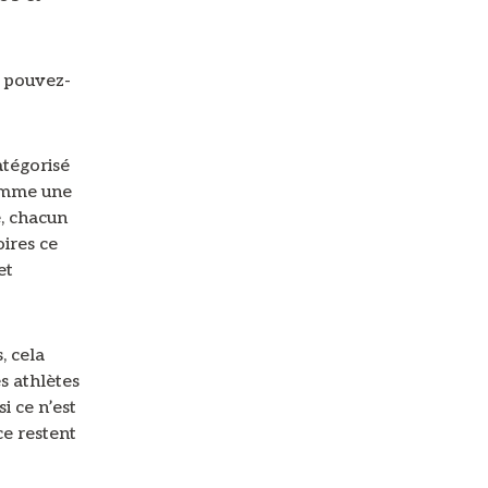
, pouvez-
atégorisé
comme une
é, chacun
oires ce
et
, cela
s athlètes
 ce n’est
ce restent