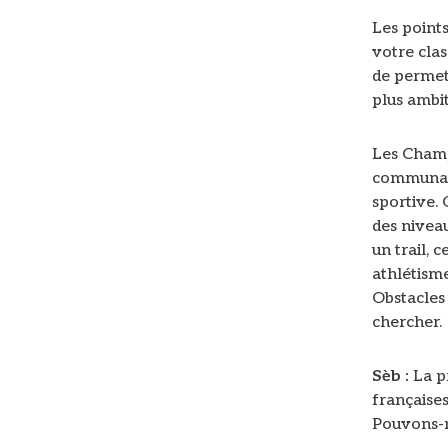
Les points
votre cla
de permett
plus ambi
Les Champ
communauté
sportive. 
des niveau
un trail, 
athlétisme
Obstacles 
chercher.
Sèb :
La p
françaises
Pouvons-n