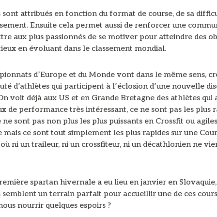
 sont attribués en fonction du format de course, de sa difficu
ssement. Ensuite cela permet aussi de renforcer une commu
re aux plus passionnés de se motiver pour atteindre des ob
tieux en évoluant dans le classement mondial.
ionnats d’Europe et du Monde vont dans le même sens, cr
 d’athlètes qui participent à l’éclosion d’une nouvelle dis
On voit déjà aux US et en Grande Bretagne des athlètes qui 
x de performance très intéressant, ce ne sont pas les plus r
ce ne sont pas non plus les plus puissants en Crossfit ou agile
 mais ce sont tout simplement les plus rapides sur une Cour
où ni un traileur, ni un crossfiteur, ni un décathlonien ne vie
remière spartan hivernale a eu lieu en janvier en Slovaquie,
 semblent un terrain parfait pour accueillir une de ces cours
ous nourrir quelques espoirs ?