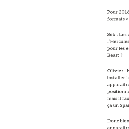
Pour 2016
formats « 
Sèb :
Les 
l’Hercule
pour les 
Beast ?
Olivier :
N
installer 
apparaitr
positionn
mais il fau
ça un Spar
Donc bien 
apparaitro