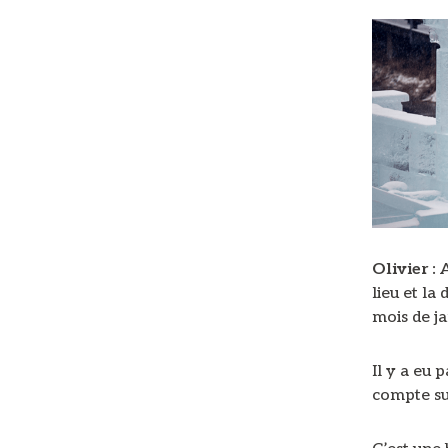
Olivier :
A
lieu et la
mois de ja
Il y a eu 
compte sur