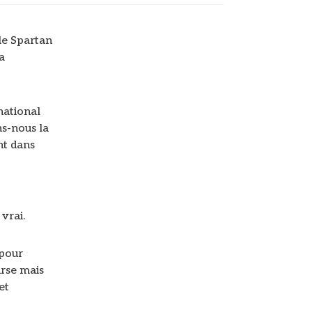
le Spartan
a
national
s-nous la
nt dans
vrai.
 pour
urse mais
et