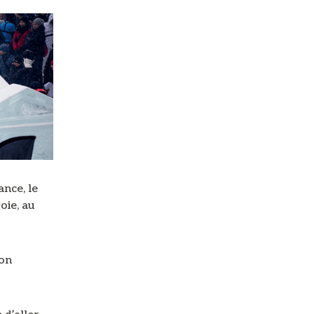
ance, le
oie, au
 on