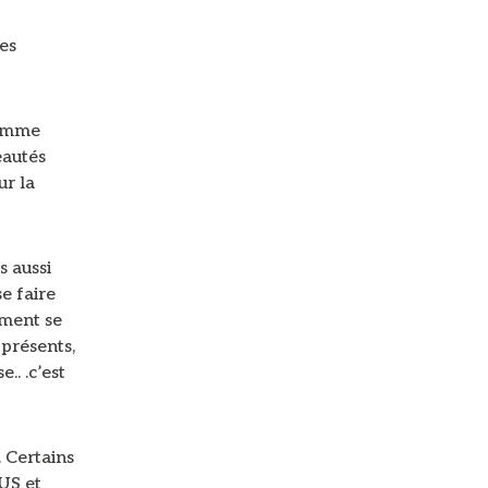
es
comme
eautés
ur la
s aussi
e faire
iment se
 présents,
.. .c’est
 Certains
 US et