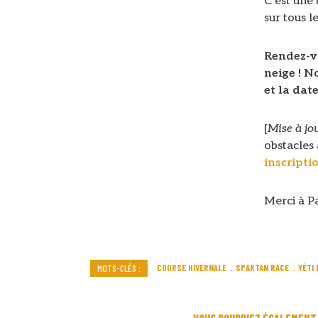
C’est une
sur tous l
Rendez-vo
neige ! N
et la date
[
Mise à j
obstacles 
inscripti
Merci à Pa
COURSE HIVERNALE
SPARTAN RACE
YÉTI
MOTS-CLÉS :