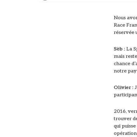
Nous avon
Race Franc
réservée u
Sèb :
La S
mais rest
chance d’
notre pays
Olivier :
J
participa
2016, verr
trouver de
qui puisse
opérationn