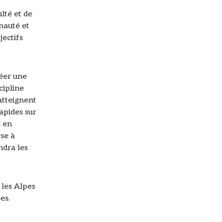
lté et de
nauté et
jectifs
éer une
cipline
atteignent
apides sur
s en
se à
ndra les
 les Alpes
es.