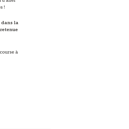
 d’aller
s !
 dans la
 retenue
a course à