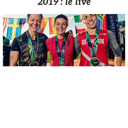
2019 : le live
Sèb Desbenoit
10 Octobre 2019
Les Championnats du Monde de Courses à Obstacles «
indépendants » se déroulent du 11 au 13 octobre près de
Londres au Royaume-Uni. En partenariat avec
OCR France
,
voici toutes les informations pour suivre ces épreuves dans