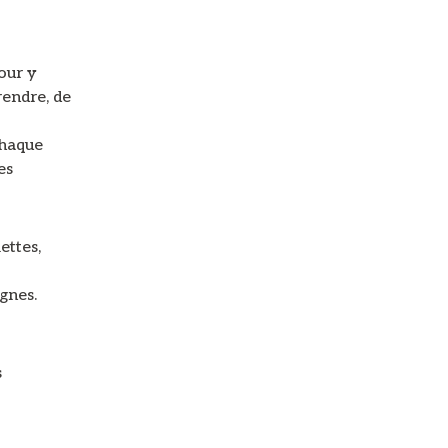
our y
rendre, de
chaque
es
lettes,
ignes.
s