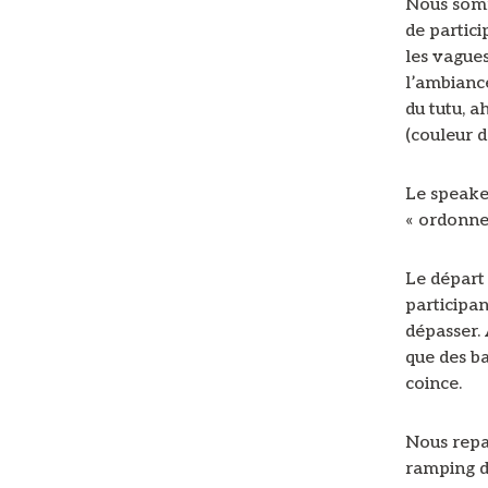
Nous somm
de partici
les vague
l’ambiance
du tutu, a
(couleur d
Le speaker
« ordonne
Le départ 
participan
dépasser.
que des ba
coince.
Nous repa
ramping d