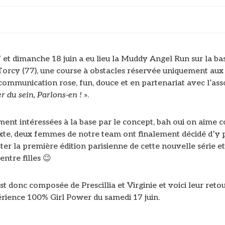
 et dimanche 18 juin a eu lieu la Muddy Angel Run sur la ba
e Torcy (77), une course à obstacles réservée uniquement au
communication rose, fun, douce et en partenariat avec l’ass
r du sein, Parlons-en !
».
ent intéressées à la base par le concept, bah oui on aime c
xte, deux femmes de notre team ont finalement décidé d’y p
ster la première édition parisienne de cette nouvelle série et
entre filles 😉
st donc composée de Prescillia et Virginie et voici leur retou
érience 100% Girl Power du samedi 17 juin.