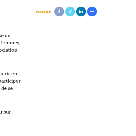
PARTAGER
se de
x femmes,
ociation
ourir en
articiper,
 de se
r sur