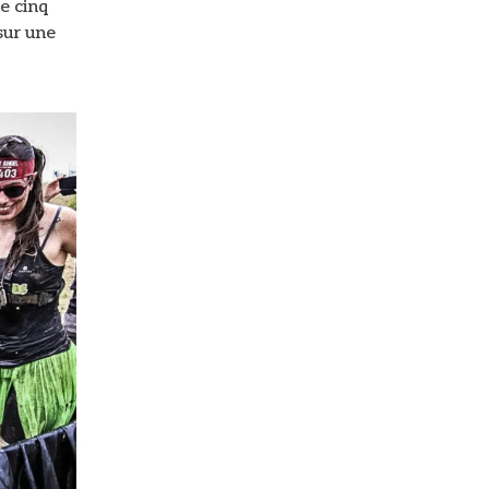
re cinq
sur une