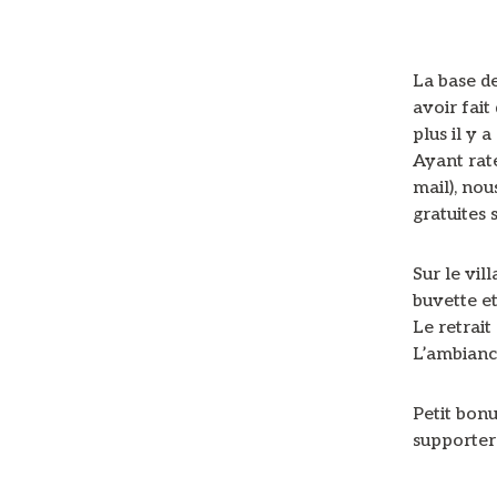
La base de
avoir fait
plus il y a
Ayant raté
mail), nou
gratuites 
Sur le vill
buvette e
Le retrait
L’ambiance
Petit bon
supporter