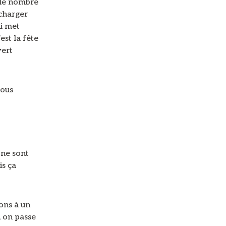
 le nombre
 charger
i met
est la fête
vert
nous
 ne sont
is ça
ons à un
, on passe