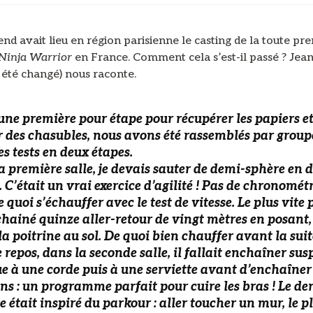
d avait lieu en région parisienne le casting de la toute pr
Ninja Warrior
en France. Comment cela s’est-il passé ? Jean
été changé) nous raconte.
une première pour étape pour récupérer les papiers e
 des chasubles, nous avons été rassemblés par group
s tests en deux étapes.
a première salle, je devais sauter de demi-sphère en 
 C’était un vrai exercice d’agilité ! Pas de chronométr
e quoi s’échauffer avec le test de vitesse. Le plus vite 
nchainé quinze aller-retour de vingt mètres en posant
la poitrine au sol. De quoi bien chauffer avant la suit
 repos, dans la seconde salle, il fallait enchaîner su
ue à une corde puis à une serviette avant d’enchaîner 
ns : un programme parfait pour cuire les bras ! Le de
e était inspiré du parkour : aller toucher un mur, le p