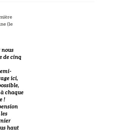
emière
ne (le
t nous
e de cinq
demi-
age ici,
possible,
, à chaque
e !
spension
les
rnier
lus haut