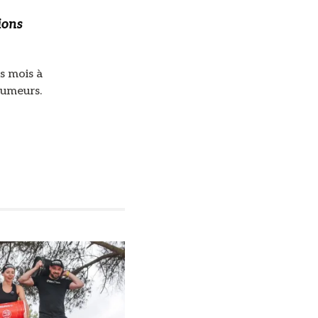
ions
s mois à
rumeurs.