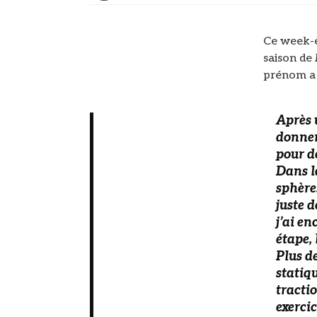
Ce week-en
saison de
prénom a 
Après 
donner
pour de
Dans l
sphère.
juste d
j’ai e
étape, 
Plus de
statiq
tractio
exercic