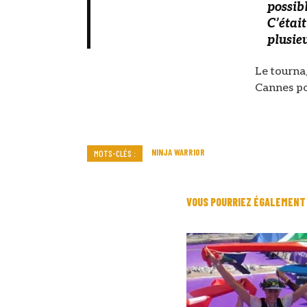
possibl
C’étai
plusieu
Le tourna
Cannes po
NINJA WARRIOR
MOTS-CLÉS :
VOUS POURRIEZ ÉGALEMENT