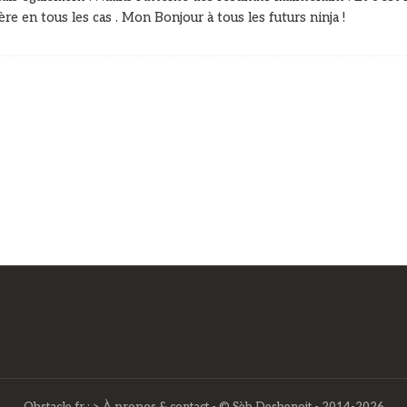
ère en tous les cas . Mon Bonjour à tous les futurs ninja !
Obstacle.fr :
> À propos & contact
- © Sèb Desbenoit - 2014-2026