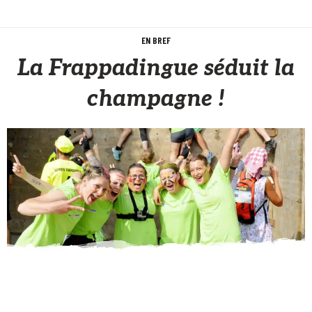
EN BREF
La Frappadingue séduit la
champagne !
Sèb Desbenoit
20 Juin 2018