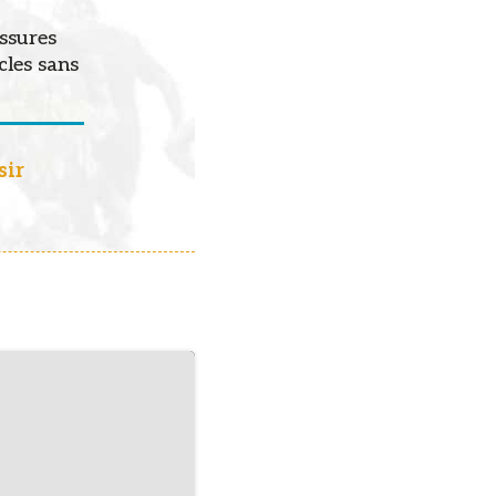
ussures
cles sans
sir