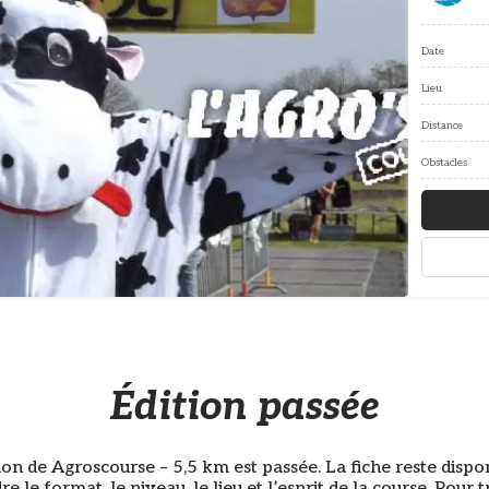
Date
Lieu
Distance
Obstacles
Édition passée
ion de Agroscourse – 5,5 km est passée. La fiche reste dispo
 le format, le niveau, le lieu et l’esprit de la course. Pour 