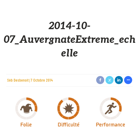
2014-10-
07_AuvergnateExtreme_ech
elle
Sèb Desbenoit
7 Octobre 2014