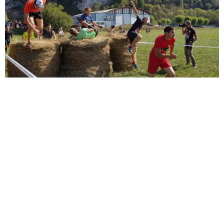
Sèb Desbenoit
4 Octobre 2018
Ils étaient plus de 200 à terminer la première édition de la
Jurassik’Race : le tout premier Trail à Obstacles Made in
Jura, dimanche 30 septembre à Moirans-en-Montagne
Au programme, des obstacles dans tous les sens, 300
mètres de dénivelé pour le 6 km et pas moins de 700
mètres d’ascension pour le 14 km ! Une épreuve parfait
pour se dépasser.