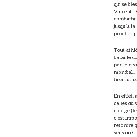
qui se bl
Vincent Di
combativi
jusqu’à la
proches pr
Tout athlè
bataille 
par le niv
mondial… C
tirer les 
En effet, 
celles du 
charge (le
c’est impo
retordre q
sens un Ca