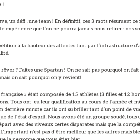
 !
ve, un défi , une team ! En définitif, ces 3 mots résument 
tte expérience que l’on ne pourra jamais nous retirer : nos so
ition à la hauteur des attentes tant par l’infrastructure d’a
lité.
ver ? Faites une Spartan ! On ne sait pas pourquoi on fait 
mais on sait pourquoi on y revient!
 française » était composée de 15 athlètes (3 filles et 12 h
ons. Tous ont eu leur qualification au cours de l’année et 
en dernière minute car ils ont su briller tant d’un point de vu
que de l’état d’esprit. Nous avons été un groupe soudé, tous u
épart avec des niveaux certes disparates mais que la compét
L’important n’est pas d’être meilleur que les autres mais bie
ue la personne que vous étiez hier.