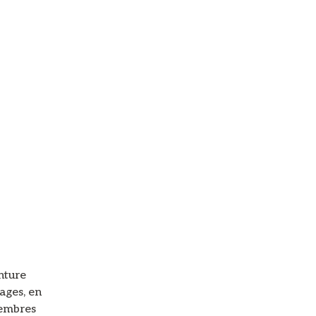
nture
ages, en
membres