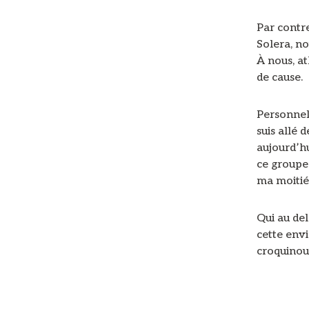
Par contre
Solera, no
À nous, a
de cause.
Personnell
suis allé 
aujourd’hu
ce groupe 
ma moitié
Qui au del
cette envie
croquinou,