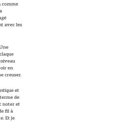
en comme
a
agé
nt avec les
 Une
 claque
 niveau
voir en
se creuser.
antique et
 terme de
t noter et
e fil à
. Et je