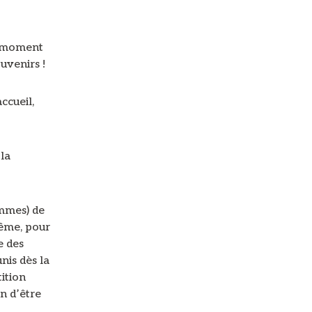
ce moment
uvenirs !
ccueil,
la
ommes) de
même, pour
e des
nis dès la
ition
n d’être