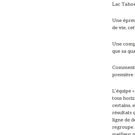
Lac Tahoe
Une épreu
de vie, ce
Une compét
que sa qua
Comment rê
première 
L’équipe «
tous horiz
certains, 
résultats 
ligne de d
regroupe. 
meilleur q