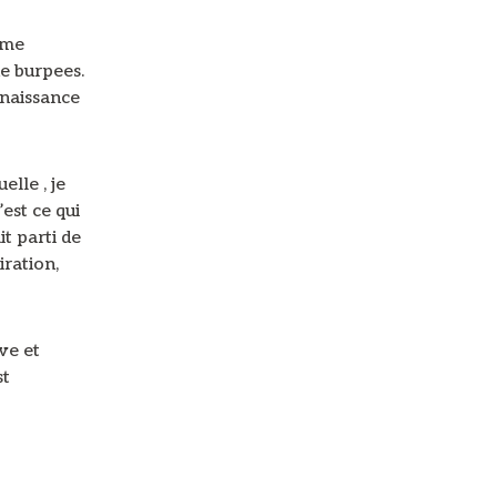
aume
de burpees.
nnaissance
elle , je
est ce qui
it parti de
iration,
ve et
st