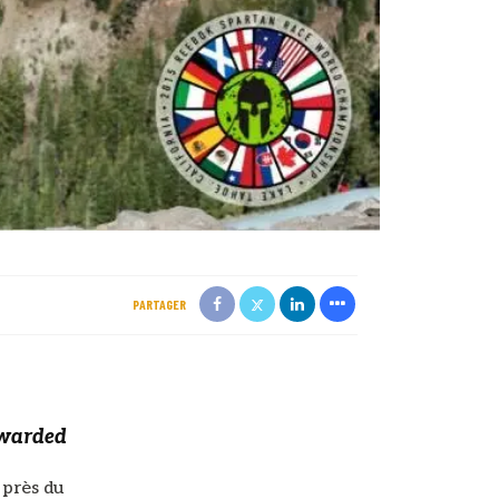
PARTAGER
ewarded
près du