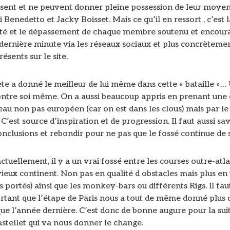
essent et ne peuvent donner pleine possession de leur moy
 Benedetto et Jacky Boisset. Mais ce qu’il en ressort , c’est l
té et le dépassement de chaque membre soutenu et encour
 dernière minute via les réseaux sociaux et plus concrèteme
ésents sur le site.
te a donné le meilleur de lui même dans cette « bataille »…
contre soi même. On a aussi beaucoup appris en prenant une
eau non pas européen (car on est dans les clous) mais par le
’est source d’inspiration et de progression. Il faut aussi sa
conclusions et rebondir pour ne pas que le fossé continue de 
actuellement, il y a un vrai fossé entre les courses outre-atl
vieux continent. Non pas en qualité d obstacles mais plus en
s portés) ainsi que les monkey-bars ou différents Rigs. Il fau
rtant que l’étape de Paris nous a tout de même donné plus d
ue l’année dernière. C’est donc de bonne augure pour la suite
stellet qui va nous donner le change.