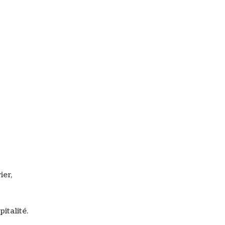
ier,
italité.