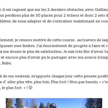
, il est rageant que sur les 2 derniers obstacles, avec Guill
us perdions plus de 30 places pour 2 échecs et donc 2 sets 
thlètes, de nous adapter et de s’entraîner maintenant en co
ement, je ressors motivé de cette course , au travers de laqu
dépasser mes limites. J’ai énormément de progrès à faire et c’
i me donne le plus de satisfaction. Je suis très fier d’avoir fa
et encore plus d’avoir pu le partager avec ma source d insp
, Bubu.
à de me soutenir, m’apporte chaque jour cette pensée positi
 d’ aller plus vite, plus loin, Plus fort ! Non pas besoin, « c’e
 le plus fort » ! 😝