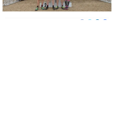
Sèb Desbenoit
11 Mai 2016
Les articles points de vue sont des tribunes ouvertes à
tous les coureurs à obstacles. N’hésitez pas à nous
partager votre point de vue.
Vous n’étiez pas là ? Dommage ! Alors laissez-vous
embarquer dans les mini récits de notre Fadateam qui
vous livre en quelques lignes le déroulé de course, leur
impressions et leur sensations.
Plongez au coeur de cette première Ruée des Fadas
Dijonnaise avec nous.