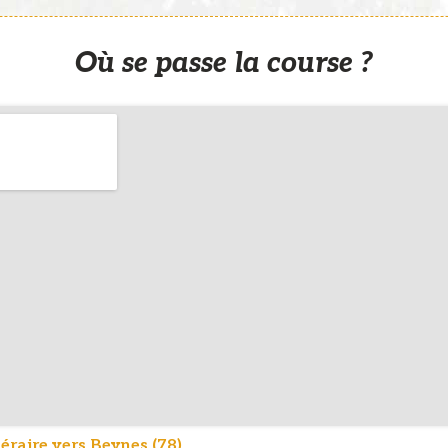
Où se passe la course ?
néraire vers Beynes (78)