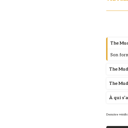
The Mud 
Son form
The Mud 
The Mud 
À qui s’
Dernière vérific