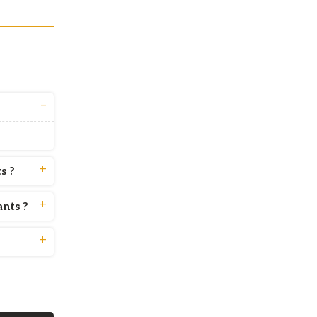
s ?
ants ?