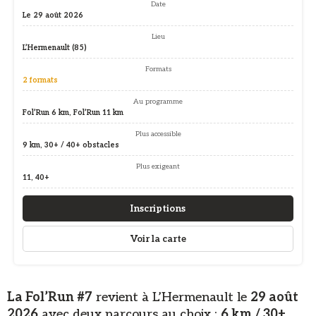
Date
Le 29 août 2026
Lieu
L’Hermenault (85)
Formats
2 formats
Au programme
Fol’Run 6 km, Fol’Run 11 km
Plus accessible
9 km, 30+ / 40+ obstacles
Plus exigeant
11, 40+
Inscriptions
Voir la carte
La Fol’Run #7
revient à L’Hermenault le
29 août
2026
avec deux parcours au choix :
6 km / 30+