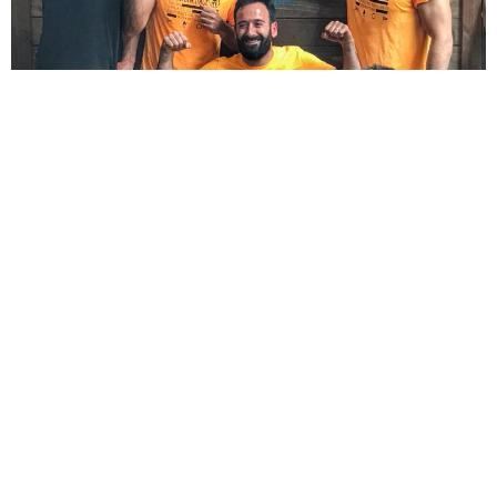
Sèb Desbenoit
30 Mai 2017
Samedi 3 juin, à 15h30, Michaël Jérémiasz se lancera dans la
Spartan Race de Paris. Un défi à la hauteur de cet
exceptionnel athlète qui vient tout juste de prendre sa
retraite sportive après quatre médailles paralympique et
neuf titres du Grand Chelem en tennis fauteuil.