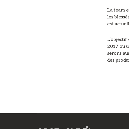
La team e
les blessé
est actue
L’objecti
2017 ou un
serons au
des produ