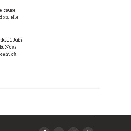
e cause,
ion, elle
du 11 Juin
ds. Nous
 Team où