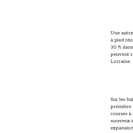
Une autre 
à pied ré
30 % dans 
peuvent r
Lorraine.
Sur les hu
première f
courses à 
nouveux é
expansion 