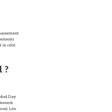
épassement
énements
 le côté
 ?
e Mud Day
alement
rse). Léo