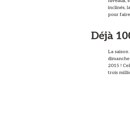
niveaux, s
inclinés, 
pour faire
Déjà 10
La saison 
dimanche 7
2015 ! Cel
trois mill