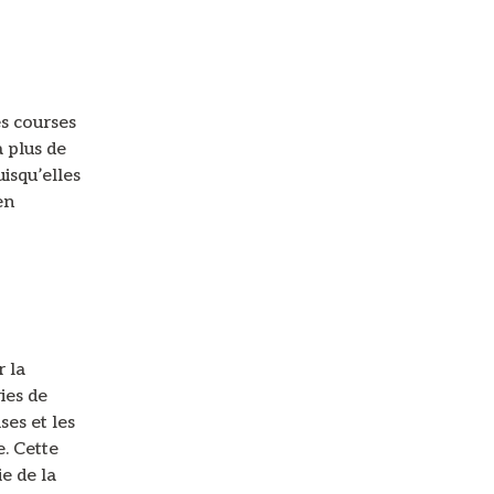
es courses
 plus de
uisqu’elles
en
r la
ies de
ses et les
. Cette
e de la