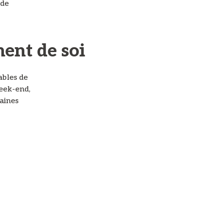
 de
ment de soi
ables de
eek-end,
aines