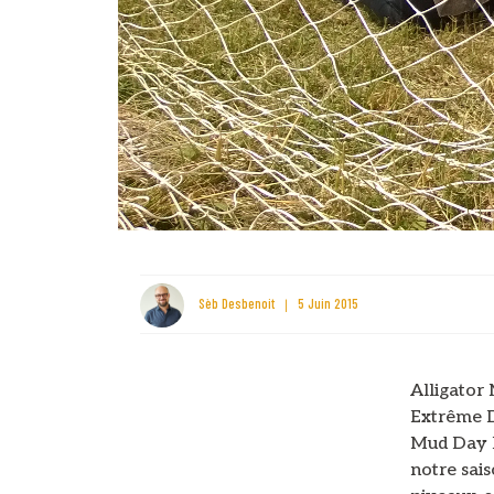
Sèb Desbenoit
5 Juin 2015
Alligator
Extrême D
Mud Day B
notre sais