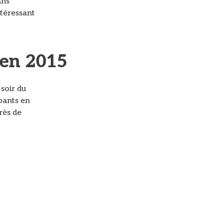
ans
ntéressant
 en 2015
soir du
ipants en
rès de