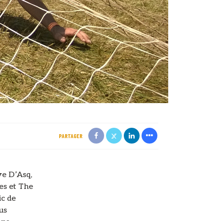
PARTAGER
ve D’Asq,
es et The
ic de
us